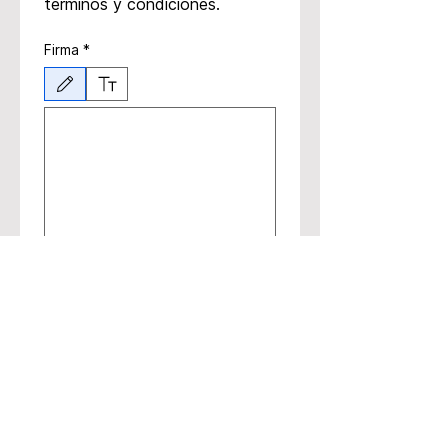
términos y condiciones.
Firma
*
Drawing mode selected. Drawing requires a mouse or touchpad. For keyboard accessibili
Submit
JR98 Inc
Advocating for mental health and